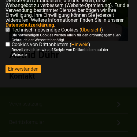
Dienste von Drittanbietern, die uns helfen, unser
Webangebot zu verbessern (Website-Optmierung). Für die
Verwendung bestimmter Dienste, benötigen wir Ihre
Einwilligung. Ihre Einwilligung können Sie jederzeit
widerrufen. Weitere Informationen finden Sie in unserer
Datenschutzerklärung
.
Technisch notwendige Cookies (
Übersicht
)
Die notwendigen Cookies werden allein für den ordnungsgemäßen
Gebrauch der Webseite benötigt.
Cookies von Drittanbietern (
Hinweis
)
Derzeit verzichten wir auf Scripte von Drittanbietern auf der
Astrid Dühr
Webseite.
Einverstanden
Kontakt
Vereinssatzung
Beitrittsformular